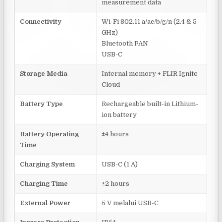
measurement data
Connectivity
Wi-Fi 802.11 a/ac/b/g/n (2.4 & 5
GHz)
Bluetooth PAN
USB-C
Storage Media
Internal memory + FLIR Ignite
Cloud
Battery Type
Rechargeable built-in Lithium-
ion battery
Battery Operating
±4 hours
Time
Charging System
USB-C (1 A)
Charging Time
±2 hours
External Power
5 V melalui USB-C