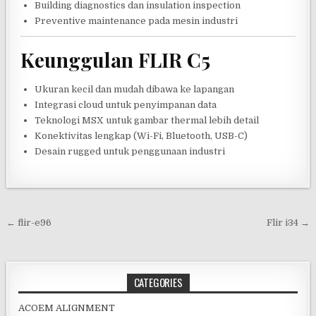
Building diagnostics dan insulation inspection
Preventive maintenance pada mesin industri
Keunggulan FLIR C5
Ukuran kecil dan mudah dibawa ke lapangan
Integrasi cloud untuk penyimpanan data
Teknologi MSX untuk gambar thermal lebih detail
Konektivitas lengkap (Wi-Fi, Bluetooth, USB-C)
Desain rugged untuk penggunaan industri
Post navigation
← flir-e96
Flir i34 →
CATEGORIES
ACOEM ALIGNMENT