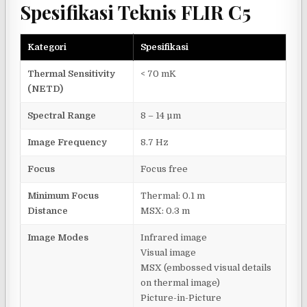
Spesifikasi Teknis FLIR C5
Kategori
Spesifikasi
Thermal Sensitivity
< 70 mK
(NETD)
Spectral Range
8 – 14 µm
Image Frequency
8.7 Hz
Focus
Focus free
Minimum Focus
Thermal: 0.1 m
Distance
MSX: 0.3 m
Image Modes
Infrared image
Visual image
MSX (embossed visual details
on thermal image)
Picture-in-Picture