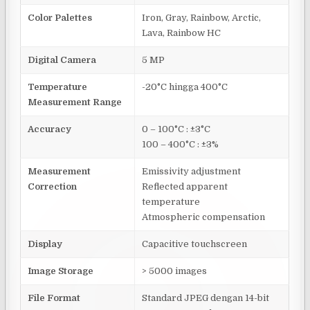
Color Palettes
Iron, Gray, Rainbow, Arctic,
Lava, Rainbow HC
Digital Camera
5 MP
Temperature
-20°C hingga 400°C
Measurement Range
Accuracy
0 – 100°C : ±3°C
100 – 400°C : ±3%
Measurement
Emissivity adjustment
Correction
Reflected apparent
temperature
Atmospheric compensation
Display
Capacitive touchscreen
Image Storage
> 5000 images
File Format
Standard JPEG dengan 14-bit