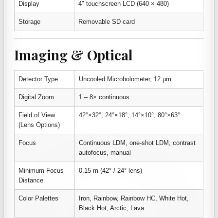
Display
4″ touchscreen LCD (640 × 480)
Storage
Removable SD card
Imaging & Optical
Detector Type
Uncooled Microbolometer, 12 µm
Digital Zoom
1 – 8× continuous
Field of View
42°×32°, 24°×18°, 14°×10°, 80°×63°
(Lens Options)
Focus
Continuous LDM, one-shot LDM, contrast
autofocus, manual
Minimum Focus
0.15 m (42° / 24° lens)
Distance
Color Palettes
Iron, Rainbow, Rainbow HC, White Hot,
Black Hot, Arctic, Lava