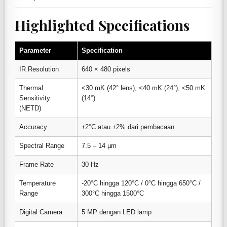
Highlighted Specifications
Parameter
Specification
IR Resolution
640 × 480 pixels
Thermal
<30 mK (42° lens), <40 mK (24°), <50 mK
Sensitivity
(14°)
(NETD)
Accuracy
±2°C atau ±2% dari pembacaan
Spectral Range
7.5 – 14 µm
Frame Rate
30 Hz
Temperature
-20°C hingga 120°C / 0°C hingga 650°C /
Range
300°C hingga 1500°C
Digital Camera
5 MP dengan LED lamp