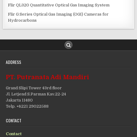
Flir QL320 Quantitative Optical Gas Imaging System
Flir G Series Optical Gas Imaging (OGI) Cameras for
Hydrocarbons
ADDRESS
PT. Putranata Adi Mandiri
Grand Slipi Tower 43rd floor
Jl. Letjend S.Parman Kav.22-24
Jakarta 11480
Telp. +6221 29022588
CONTACT
Contact