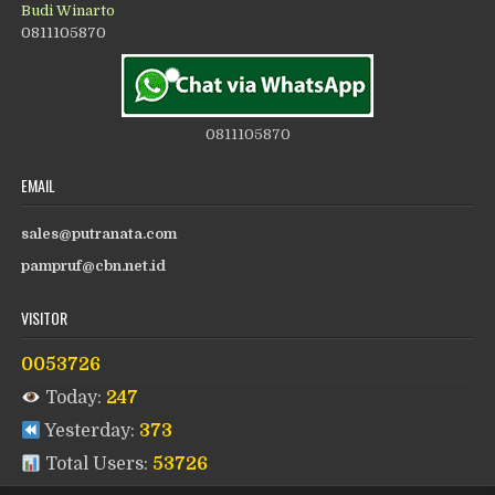
Budi Winarto
0811105870
0811105870
EMAIL
sales@putranata.com
pampruf@cbn.net.id
VISITOR
0053726
Today:
247
Yesterday:
373
Total Users:
53726