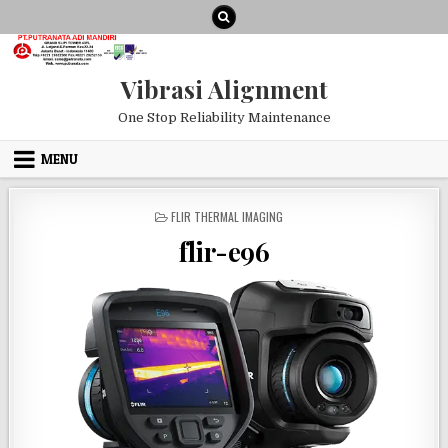
Skip to content
Vibrasi Alignment
One Stop Reliability Maintenance
MENU
POSTED IN
FLIR THERMAL IMAGING
flir-e96