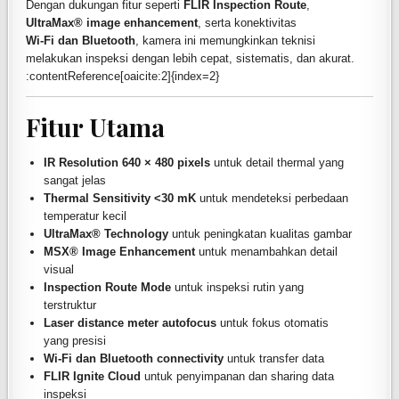
Dengan dukungan fitur seperti
FLIR Inspection Route
,
UltraMax® image enhancement
, serta konektivitas
Wi-Fi dan Bluetooth
, kamera ini memungkinkan teknisi
melakukan inspeksi dengan lebih cepat, sistematis, dan akurat.
:contentReference[oaicite:2]{index=2}
Fitur Utama
IR Resolution 640 × 480 pixels
untuk detail thermal yang
sangat jelas
Thermal Sensitivity <30 mK
untuk mendeteksi perbedaan
temperatur kecil
UltraMax® Technology
untuk peningkatan kualitas gambar
MSX® Image Enhancement
untuk menambahkan detail
visual
Inspection Route Mode
untuk inspeksi rutin yang
terstruktur
Laser distance meter autofocus
untuk fokus otomatis
yang presisi
Wi-Fi dan Bluetooth connectivity
untuk transfer data
FLIR Ignite Cloud
untuk penyimpanan dan sharing data
inspeksi