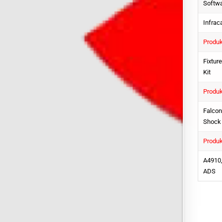
Softwa
Infrac
Produk
Fixtur
Kit
Produ
Falcon
Shock 
Produk
A4910,
ADS