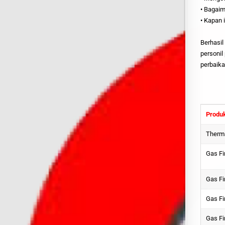
• Bagai
• Kapan 
Berhasi
personil
perbaik
Produk
Therma
Gas Fi
Gas Fi
Gas Fi
Gas F