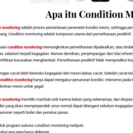
Apa itu Condition M
n monitoring
adalah proses pemantauan parameter kondisi mesin, sehingga per
bang.
Condition monitoring
adalah komponen utama dari pemeliharaan prediktif.
naan
condition monitoring
memungkinkan pemeliharaan dijadwalkan, atau tindak
n, sebelum terjadi kegagalan. Namun demikian, penyimpangan dari nilai referens
tifikasi kerusakan menghambat. Pemeliharaan prediktif tidak memprediksi ke
ngan cacat lebih beresiko kegagalan dari mesin bebas cacat. Setelah cacat tela
ondition monitoring
hanya dapat mengukur penurunan kondisi. Intervensi pada t
inkan mesin untuk gagal.
n monitoring
memiliki manfaat unik karena beban yang sebenarnya, dan disipasi
isi yang akan memperpendek umur normal dapat ditangani sebelum kegagalan b
tasioner seperti boiler dan penukar panas.
ntuk program sukses
condition monitoring
meliputi:
ahui apa yang harus didengar