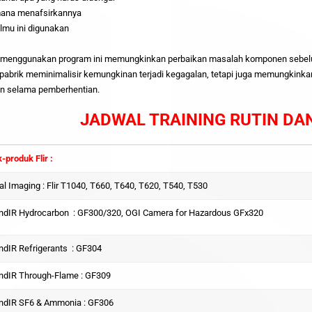
mana menafsirkannya
ilmu ini digunakan
l menggunakan program ini memungkinkan perbaikan masalah komponen sebe
 pabrik meminimalisir kemungkinan terjadi kegagalan, tetapi juga memungki
an selama pemberhentian.
JADWAL TRAINING RUTIN DAN
-produk Flir :
l Imaging : Flir T1040, T660, T640, T620, T540, T530
ndIR Hydrocarbon : GF300/320, OGI Camera for Hazardous GFx320
ndIR Refrigerants : GF304
ndIR Through-Flame : GF309
indIR SF6 & Ammonia : GF306