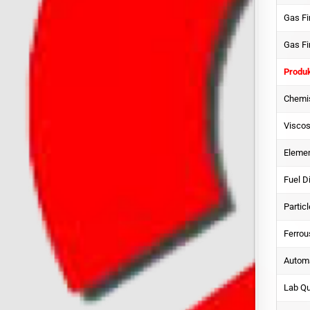
Gas F
Gas Fi
Produk
Chemi
Viscos
Elemen
Fuel D
Partic
Ferrou
Automa
Lab Qu