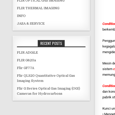
FLIR OPTICAL GAS IMAGING
FLIR THERMAL IMAGING
INFO
JASA & SERVICE
Conditio
berkem
Penggu
RECENT POSTS
kegagala
mengiden
FLIR ADGiLE
FLIR G620a
Mesin de
Flir GF77A
sistem
c
memungk
Flir QL320 Quantitative Optical Gas
Imaging System
Conditio
Flir G Series Optical Gas Imaging (OGI)
dan kond
Cameras for Hydrocarbons
pabrik s
Kunci u
• Menget