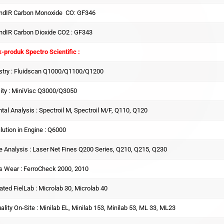
indIR Carbon Monoxide CO: GF346
ndIR Carbon Dioxide CO2 : GF343
-produk Spectro Scientific :
stry : Fluidscan Q1000/Q1100/Q1200
ity : MiniVisc Q3000/Q3050
tal Analysis : Spectroil M, Spectroil M/F, Q110, Q120
ilution in Engine : Q6000
le Analysis : Laser Net Fines Q200 Series, Q210, Q215, Q230
s Wear : FerroCheck 2000, 2010
ted FielLab : Microlab 30, Microlab 40
ality On-Site : Minilab EL, Minilab 153, Minilab 53, ML 33, ML23