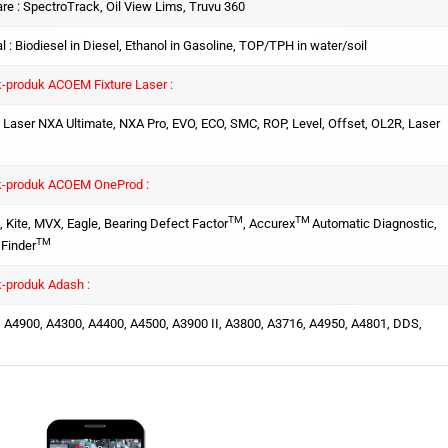
re : SpectroTrack, Oil View Lims, Truvu 360
al : Biodiesel in Diesel, Ethanol in Gasoline, TOP/TPH in water/soil
-produk ACOEM Fixture Laser :
e Laser NXA Ultimate, NXA Pro, EVO, ECO, SMC, ROP, Level, Offset, OL2R, Laser
k-produk ACOEM OneProd :
TM
TM
, Kite, MVX, Eagle, Bearing Defect Factor
, Accurex
Automatic Diagnostic,
TM
Finder
-produk Adash :
 A4900, A4300, A4400, A4500, A3900 II, A3800, A3716, A4950, A4801, DDS,