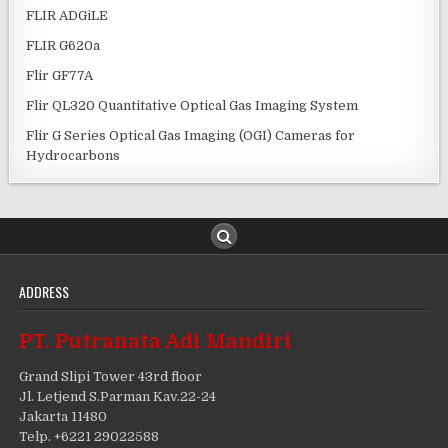
FLIR ADGiLE
FLIR G620a
Flir GF77A
Flir QL320 Quantitative Optical Gas Imaging System
Flir G Series Optical Gas Imaging (OGI) Cameras for
Hydrocarbons
ADDRESS
PT. Putranata Adi Mandiri
Grand Slipi Tower 43rd floor
Jl. Letjend S.Parman Kav.22-24
Jakarta 11480
Telp. +6221 29022588