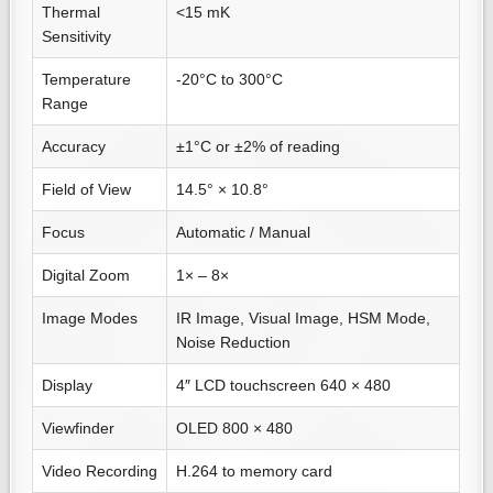
Thermal
<15 mK
Sensitivity
Temperature
-20°C to 300°C
Range
Accuracy
±1°C or ±2% of reading
Field of View
14.5° × 10.8°
Focus
Automatic / Manual
Digital Zoom
1× – 8×
Image Modes
IR Image, Visual Image, HSM Mode,
Noise Reduction
Display
4″ LCD touchscreen 640 × 480
Viewfinder
OLED 800 × 480
Video Recording
H.264 to memory card