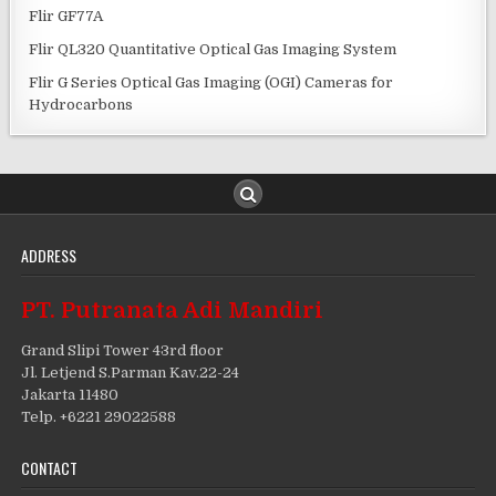
Flir GF77A
Flir QL320 Quantitative Optical Gas Imaging System
Flir G Series Optical Gas Imaging (OGI) Cameras for
Hydrocarbons
ADDRESS
PT. Putranata Adi Mandiri
Grand Slipi Tower 43rd floor
Jl. Letjend S.Parman Kav.22-24
Jakarta 11480
Telp. +6221 29022588
CONTACT