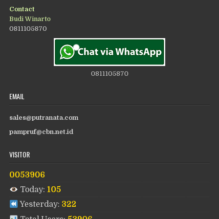
Contact
Budi Winarto
0811105870
0811105870
EMAIL
sales@putranata.com
pampruf@cbn.net.id
VISITOR
0053906
Today:
105
Yesterday:
322