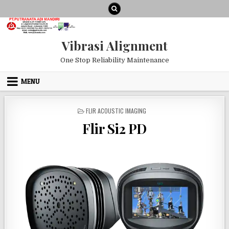
Skip to content
Vibrasi Alignment
One Stop Reliability Maintenance
MENU
POSTED IN
FLIR ACOUSTIC IMAGING
Flir Si2 PD