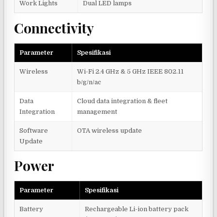
Work Lights
Dual LED lamps
Connectivity
Parameter
Spesifikasi
Wireless
Wi-Fi 2.4 GHz & 5 GHz IEEE 802.11
b/g/n/ac
Data
Cloud data integration & fleet
Integration
management
Software
OTA wireless update
Update
Power
Parameter
Spesifikasi
Battery
Rechargeable Li-ion battery pack