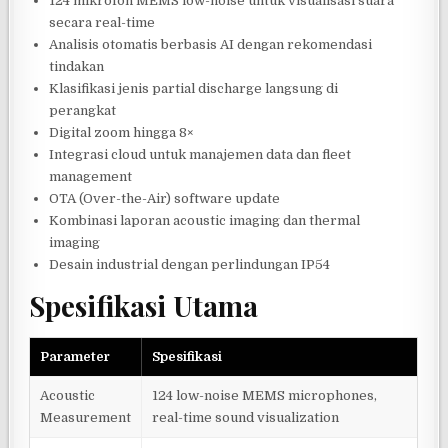
124 mikrofon MEMS low-noise untuk visualisasi suara
secara real-time
Analisis otomatis berbasis AI dengan rekomendasi
tindakan
Klasifikasi jenis partial discharge langsung di
perangkat
Digital zoom hingga 8×
Integrasi cloud untuk manajemen data dan fleet
management
OTA (Over-the-Air) software update
Kombinasi laporan acoustic imaging dan thermal
imaging
Desain industrial dengan perlindungan IP54
Spesifikasi Utama
Parameter
Spesifikasi
Acoustic
124 low-noise MEMS microphones,
Measurement
real-time sound visualization