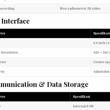
Recording
Non-radiometric IR video
 Interface
ter
Spesifikas
y
2.4 inch c
 Resolution
320 × 240 
eter
Center spo
vity
Adjustable
munication & Data Storage
ter
Spesifikasi
e
Internal 8 GB