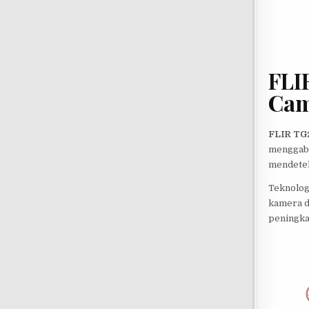
FLI
Cam
FLIR TG
menggabu
mendeteks
Teknolo
kamera d
peningka