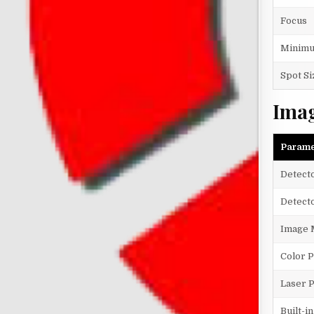
Focus
Minimu
Spot Si
Imag
Parame
Detect
Detecto
Image 
Color P
Laser 
Built-i