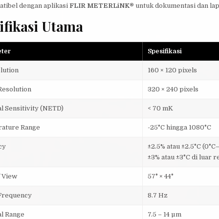
tibel dengan aplikasi
FLIR METERLiNK®
untuk dokumentasi dan lap
ifikasi Utama
ter
Spesifikasi
lution
160 × 120 pixels
Resolution
320 × 240 pixels
l Sensitivity (NETD)
< 70 mK
ature Range
-25°C hingga 1080°C
cy
±2.5% atau ±2.5°C (0°
±3% atau ±3°C di luar 
f View
57° × 44°
Frequency
8.7 Hz
al Range
7.5 – 14 µm