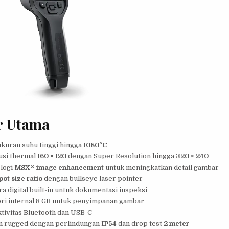
r Utama
kuran suhu tinggi hingga
1080°C
usi thermal
160 × 120
dengan Super Resolution hingga
320 × 240
logi
MSX® image enhancement
untuk meningkatkan detail gambar
pot size ratio
dengan bullseye laser pointer
a digital built-in untuk dokumentasi inspeksi
i internal 8 GB untuk penyimpanan gambar
tivitas Bluetooth dan USB-C
n rugged dengan perlindungan
IP54
dan drop test
2 meter