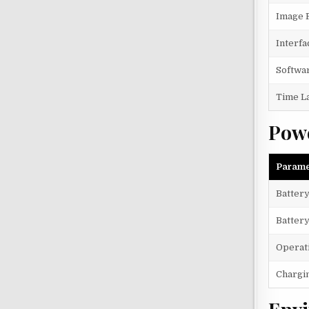
Image 
Interfa
Softwa
Time L
Pow
Parame
Batter
Battery
Operat
Chargi