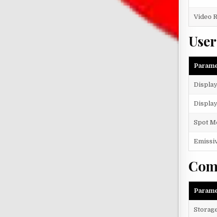
Video 
User
Parame
Displa
Display
Spot M
Emissi
Com
Parame
Storag