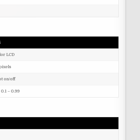
i
olor LCD
pixels
t on/off
 0.1 – 0.99