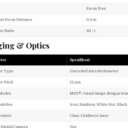
Focus free
m Focus Distance
0.3 m
ze Ratio
30 : 1
ing & Optics
ter
Spesifikasi
or Type
Uncooled microbolometer
r Pitch
12 µm
Modes
MSX®, visual image dengan te
alettes
Iron, Rainbow, White Hot, Black 
Pointer
Class 1 bullseye laser
n Digital Camera
Yes