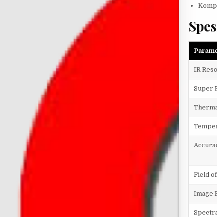
Kompa
Spes
Parame
IR Reso
Super 
Therma
Temper
Accura
Field o
Image 
Spectr