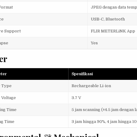
Format
JPEG dengan data tem
ce
USB-C, Bluetooth
re Support
FLIR METERLiNK App
apse
Yes
er
ter
Spesifikasi
y Type
Rechargeable Li-ion
 Voltage
3.7 V
ing Time
5 jam scanning (±4.5 jam dengan l
ng Time
3 jam hingga 90%, 4 jam hingga 1