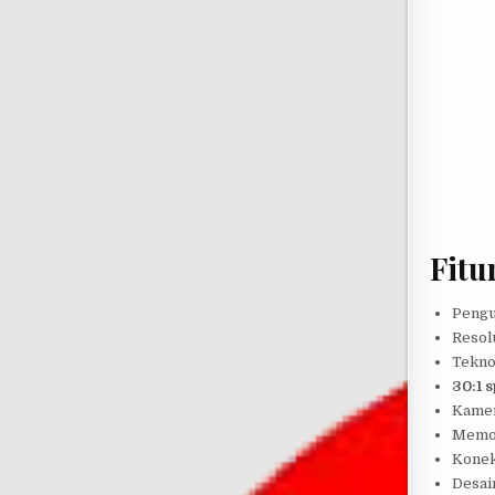
Fitu
Pengu
Resol
Tekno
30:1 s
Kamer
Memor
Konek
Desai